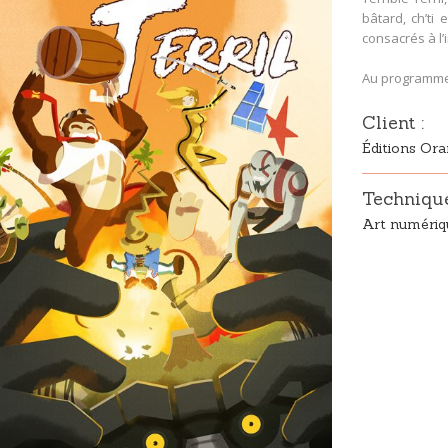
bâtard, ch’ti
consacrés à 
Au programme, 
Client :
Éditions Or
Technique 
Art numériqu