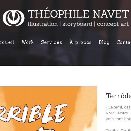
ccueil
Work
Services
À propos
Blog
Conta
Terrible
« Le terril, c
Nord. Notre
ambitions boi
Terrible Terri