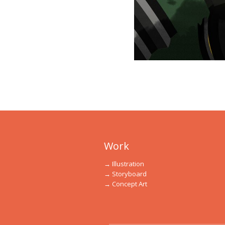
Work
→ Illustration
→ Storyboard
→ Concept Art