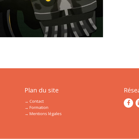
Plan du site
Rése
→ Contact
→ Formation
→ Mentions légales