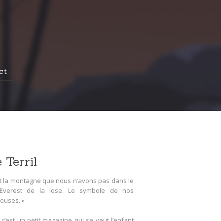
ct
 Terril
’est la montagne que nous n’avons pas dans le
 Everest de la lose. Le symbole de nos
teuses. »
l, c’est un petit magazine qui se veut l’enfant